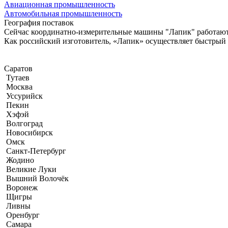
Авиационная промышленность
Автомобильная промышленность
География поставок
Сейчас координатно-измерительные машины "Лапик" работают н
Как российский изготовитель, «Лапик» осуществляет быстрый се
Саратов
Тутаев
Москва
Уссурийск
Пекин
Хэфэй
Волгоград
Новосибирск
Омск
Санкт-Петербург
Жодино
Великие Луки
Вышний Волочёк
Воронеж
Щигры
Ливны
Оренбург
Самара